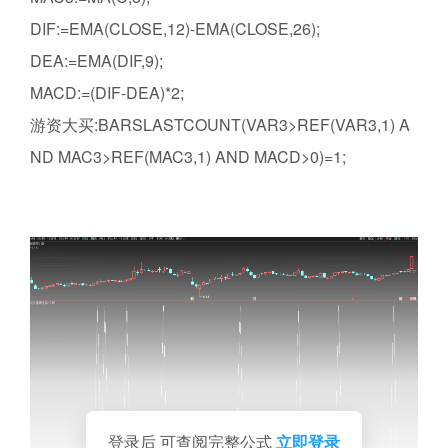
DIF:=EMA(CLOSE,12)-EMA(CLOSE,26);
DEA:=EMA(DIF,9);
MACD:=(DIF-DEA)*2;
游资大买:BARSLASTCOUNT(VAR3>REF(VAR3,1) A
ND MAC3>REF(MAC3,1) AND MACD>0)=1;
登录后 可查阅完整公式
立即登录