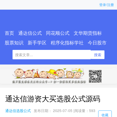
登录/注册
首页
通达信公式
同花顺公式
文华期货指标
股票知识
新手学区
程序化指标学社
今日股市
搜索
通达信游资大买选股公式源码
通达信选股公式
发布日期： 2025-07-05 |
阅读量：593
收藏