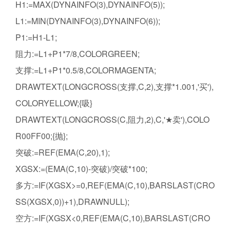
H1:=MAX(DYNAINFO(3),DYNAINFO(5));
L1:=MIN(DYNAINFO(3),DYNAINFO(6));
P1:=H1-L1;
阻力:=L1+P1*7/8,COLORGREEN;
支撑:=L1+P1*0.5/8,COLORMAGENTA;
DRAWTEXT(LONGCROSS(支撑,C,2),支撑*1.001,'买'),
COLORYELLOW;{吸}
DRAWTEXT(LONGCROSS(C,阻力,2),C,'★卖'),COLO
R00FF00;{抛};
突破:=REF(EMA(C,20),1);
XGSX:=(EMA(C,10)-突破)/突破*100;
多方:=IF(XGSX>=0,REF(EMA(C,10),BARSLAST(CRO
SS(XGSX,0))+1),DRAWNULL);
空方:=IF(XGSX<0,REF(EMA(C,10),BARSLAST(CRO