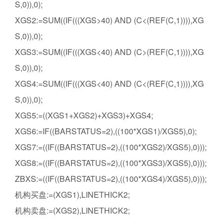
S,0)),0);
XGS2:=SUM((IF(((XGS>40) AND (C<(REF(C,1)))),XG
S,0)),0);
XGS3:=SUM((IF(((XGS<40) AND (C>(REF(C,1)))),XG
S,0)),0);
XGS4:=SUM((IF(((XGS<40) AND (C<(REF(C,1)))),XG
S,0)),0);
XGS5:=((XGS1+XGS2)+XGS3)+XGS4;
XGS6:=IF((BARSTATUS=2),((100*XGS1)/XGS5),0);
XGS7:=((IF((BARSTATUS=2),((100*XGS2)/XGS5),0)));
XGS8:=((IF((BARSTATUS=2),((100*XGS3)/XGS5),0)));
ZBXS:=((IF((BARSTATUS=2),((100*XGS4)/XGS5),0)));
机构买盘:=(XGS1),LINETHICK2;
机构卖盘:=(XGS2),LINETHICK2;