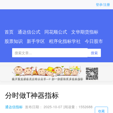
登录/注册
首页
通达信公式
同花顺公式
文华期货指标
股票知识
新手学区
程序化指标学社
今日股市
搜索
分时做T神器指标
通达信指标
发布日期： 2025-10-07 |
阅读量：1552688
收藏