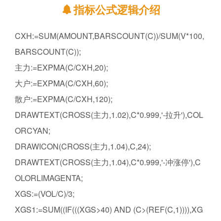
指标公式逻辑介绍
CXH:=SUM(AMOUNT,BARSCOUNT(C))/SUM(V*100,
BARSCOUNT(C));
主力:=EXPMA(C/CXH,20);
大户:=EXPMA(C/CXH,60);
散户:=EXPMA(C/CXH,120);
DRAWTEXT(CROSS(主力,1.02),C*0.999,'-拉升'),COL
ORCYAN;
DRAWICON(CROSS(主力,1.04),C,24);
DRAWTEXT(CROSS(主力,1.04),C*0.999,'-冲涨停'),C
OLORLIMAGENTA;
XGS:=(VOL/C)/3;
XGS1:=SUM((IF(((XGS>40) AND (C>(REF(C,1)))),XG