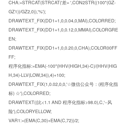
CHA:=STRCAT(STRCAT('差= ',CON2STR((100*(GZ-
GZ1))/GZ2,0)),'%');
DRAWTEXT_FIX(DD1=1,0,0.04,0,MAI),COLORRED;
DRAWTEXT_FIX(DD1=1,0,0.12,0,MMAI),COLORGRE
EN;
DRAWTEXT_FIX(DD1=1,0,0.20,0,CHA),COLOR00FF
FF;
程序化指标:=EMA(-100*(HHV(HIGH,34)-C)/(HHV(HIG
H,34)-LLV(LOW,34)),4)+100;
DRAWTEXT_FIX(1,0.02,0,0,'☆微信公众号：(程序化指
标) ☆'),COLORRED;
DRAWTEXT((比<1.1 AND 程序化指标>98.0),C,'--风
险'),COLORYELLOW;
VAR1:=(EMA(C,30)+EMA(C,72))/2;