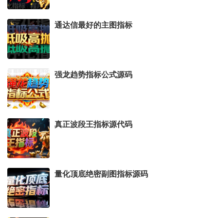
STICKLINE(CLOSE>REF(CLOSE,1),OPEN,CLOSE,1.
通达信最好的主图指标
5,0),COLOR0000BB;
STICKLINE(CLOSE>REF(CLOSE,1),OPEN,CLOSE,0.
9,0),COLOR0000DD;
强龙趋势指标公式源码
STICKLINE(CLOSE>REF(CLOSE,1),OPEN,CLOSE,0.
3,0),COLOR0000FF;
STICKLINE(CLOSE=REF(CLOSE,1),HIGH,LOW,0,1),
COLORWHITE;
真正波段王指标源代码
STICKLINE(CLOSE=REF(CLOSE,1),OPEN,CLOSE,3,
0),COLOR555555;
STICKLINE(CLOSE=REF(CLOSE,1),OPEN,CLOSE,2.
量化顶底绝密副图指标源码
7,0),COLOR777777;
STICKLINE(CLOSE=REF(CLOSE,1),OPEN,CLOSE,2.
1,0),COLOR999999;