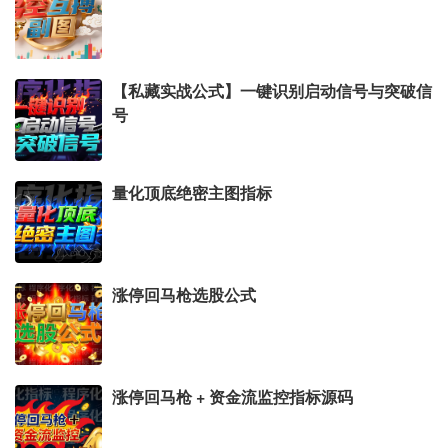
{用DRAWLINE函数（属于未来函数）绘制直线段，不
喜欢的可以删除下面两句公式}
【私藏实战公式】一键识别启动信号与突破信
DRAWLINE(LV1,LOW,HHV1,HIGH,0),COLORYELLO
号
W,LINETHICK2;
DRAWLINE(HHV1,HIGH,LV1,LOW,0),COLORMAGEN
TA,LINETHICK2;
量化顶底绝密主图指标
STICKLINE(CLOSE>REF(CLOSE,1),HIGH,LOW,0,1),
COLORRED;
STICKLINE(CLOSE>REF(CLOSE,1),OPEN,CLOSE,3,
涨停回马枪选股公式
0),COLOR000055;
STICKLINE(CLOSE>REF(CLOSE,1),OPEN,CLOSE,2.
7,0),COLOR000077;
涨停回马枪 + 资金流监控指标源码
STICKLINE(CLOSE>REF(CLOSE,1),OPEN,CLOSE,2.
1,0),COLOR000099;