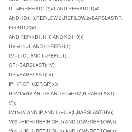
DL:=IF(REF(KD1,2)=1 AND REF(KD1,1)=0
AND KD1=0,REF(LOW,2),REF(LOW,2+BARSLAST(R
EF(KD1,2)=1
AND REF(KD1,1)=0 AND KD1=0)));
HV:=H>UL AND H>REF(H,1);
LV:=L<DL AND L<REF(L,1);
GP:=BARSLAST(HV);
DP:=BARSLAST(LV);
IP:=IF(GP=0,DP,GP)>3;
HHV1:=HV AND IP AND H>=HHV(H,BARSLAST(L
V));
LV1:=LV AND IP AND L<=LLV(L,BARSLAST(HV));
V00:=HIGH<REF(HIGH,1) AND LOW<REF(LOW,1);
V01:=HIGH<REF(HIGH,1) AND LOW>REF(LOW,1);