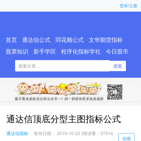
登录/注册
首页
通达信公式
同花顺公式
文华期货指标
股票知识
新手学区
程序化指标学社
今日股市
搜索
通达信顶底分型主图指标公式
通达信指标
发布日期： 2019-10-22 |
阅读量：37214
收藏