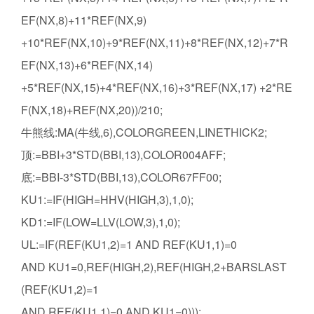
EF(NX,8)+11*REF(NX,9)
+10*REF(NX,10)+9*REF(NX,11)+8*REF(NX,12)+7*R
EF(NX,13)+6*REF(NX,14)
+5*REF(NX,15)+4*REF(NX,16)+3*REF(NX,17) +2*RE
F(NX,18)+REF(NX,20))/210;
牛熊线:MA(牛线,6),COLORGREEN,LINETHICK2;
顶:=BBI+3*STD(BBI,13),COLOR004AFF;
底:=BBI-3*STD(BBI,13),COLOR67FF00;
KU1:=IF(HIGH=HHV(HIGH,3),1,0);
KD1:=IF(LOW=LLV(LOW,3),1,0);
UL:=IF(REF(KU1,2)=1 AND REF(KU1,1)=0
AND KU1=0,REF(HIGH,2),REF(HIGH,2+BARSLAST
(REF(KU1,2)=1
AND REF(KU1,1)=0 AND KU1=0)));