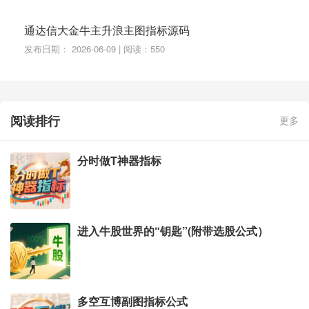
ARS(LOW,10)>=9 AND HV03;
通达信大金牛主升浪主图指标源码
HV10:=COUNT(HV00,11)>=3 AND COUNT(HV01 OR
发布日期： 2026-06-09 | 阅读：550
HV02,10)<=5 AND HHVBARS(HIGH,11)=2 AND LLV
BARS(LOW,11)>=10 AND HV04;
HXG:=HV1 OR HV2 OR HV3 OR HV4 OR HV5 OR H
阅读排行
更多
V6 OR HV7 OR HV8 OR HV9 OR HV10;
底分型:FILTER(XG=1,5) AND 重心线<10.5 AND 牛线<
分时做T神器指标
12 AND 牛熊线<10.2,COLORYELLOW,NODRAW;
顶分型:FILTER(HXG=1,3),NODRAW;
DRAWBAND(BBI,RGB(97,95,00),顶,RGB(97,95,00));
进入牛股世界的“钥匙”(附带选股公式）
DRAWBAND(BBI,RGB(25,75,150),底,RGB(25,75,25
0));
DRAWTEXT_FIX(1,0.02,0,0,'☆微信公众号：(程序化指
多空互博副图指标公式
标) ☆'),COLORRED;