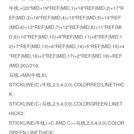
牛线:=(20*MID+19*REF(MID,1)+18*REF(MID,2)+17*R
EF(MID,3)+16*REF(MID,4)+15*REF(MID,5)+14*REF
(MID,6)+13*REF(MID,7)+12*REF(MID,8)+11*REF(MI
D,9)+10*REF(MID,10)+9*REF(MID,11)+8*REF(MID,1
2)+7*REF(MID,13)+6*REF(MID,14)+5*REF(MID,15)+4
*REF(MID,16)+3*REF(MID,17)+2*REF(MID,18)+REF
(MID,20))/210;
马线:=MA(牛线,6);
STICKLINE(C>牛线,2.5,4,3,0),COLORRED,LINETHIC
K;
STICKLINE(C<马线,2.5,4,3,0),COLORGREEN,LINET
HICK2;
STICKLINE(牛线>=C AND C>=马线,2.5,4,3,0),COLOR
GREEN,LINETHICK;