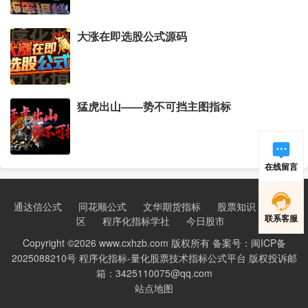
大涨在即选股公式源码
猛虎出山——势不可挡主图指标
在线留言
通达信公式
同花顺公式
文华期货指标
股票知识
新手学
联系客服
区
程序化指标学社
今日股市
Copyright ©2026 www.cxhzb.com 版权所有 备案号：闽ICP备
2025088210号 程序化指标-量化股票技术指标公式平台 版权投诉邮
箱：3425110075@qq.com
站点地图