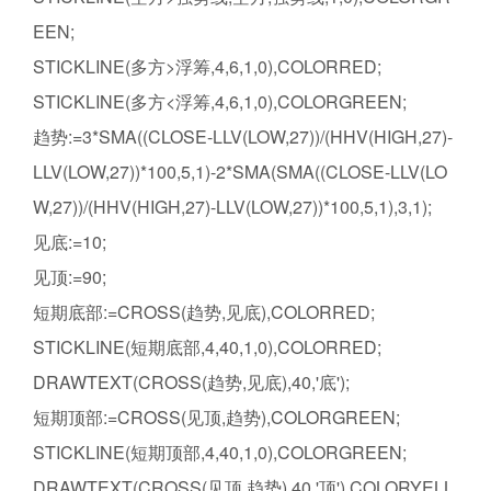
EEN;
STICKLINE(多方>浮筹,4,6,1,0),COLORRED;
STICKLINE(多方<浮筹,4,6,1,0),COLORGREEN;
趋势:=3*SMA((CLOSE-LLV(LOW,27))/(HHV(HIGH,27)-
LLV(LOW,27))*100,5,1)-2*SMA(SMA((CLOSE-LLV(LO
W,27))/(HHV(HIGH,27)-LLV(LOW,27))*100,5,1),3,1);
见底:=10;
见顶:=90;
短期底部:=CROSS(趋势,见底),COLORRED;
STICKLINE(短期底部,4,40,1,0),COLORRED;
DRAWTEXT(CROSS(趋势,见底),40,'底');
短期顶部:=CROSS(见顶,趋势),COLORGREEN;
STICKLINE(短期顶部,4,40,1,0),COLORGREEN;
DRAWTEXT(CROSS(见顶,趋势),40,'顶'),COLORYELL