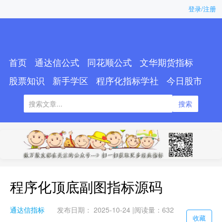
登录/注册
首页
通达信公式
同花顺公式
文华期货指标
股票知识
新手学区
程序化指标学社
今日股市
搜索
程序化顶底副图指标源码
通达信指标
发布日期： 2025-10-24 |
阅读量：632
收藏