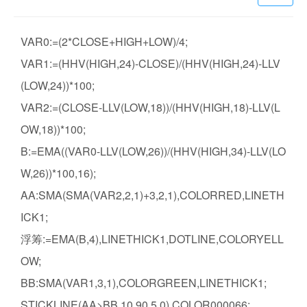
VAR0:=(2*CLOSE+HIGH+LOW)/4;
VAR1:=(HHV(HIGH,24)-CLOSE)/(HHV(HIGH,24)-LLV
(LOW,24))*100;
VAR2:=(CLOSE-LLV(LOW,18))/(HHV(HIGH,18)-LLV(L
OW,18))*100;
B:=EMA((VAR0-LLV(LOW,26))/(HHV(HIGH,34)-LLV(LO
W,26))*100,16);
AA:SMA(SMA(VAR2,2,1)+3,2,1),COLORRED,LINETH
ICK1;
浮筹:=EMA(B,4),LINETHICK1,DOTLINE,COLORYELL
OW;
BB:SMA(VAR1,3,1),COLORGREEN,LINETHICK1;
STICKLINE(AA>BB,10,90,5,0),COLOR000066;