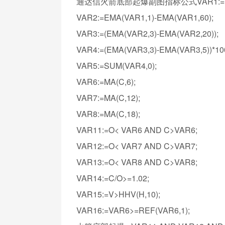
通达信火箭底部起爆副图指标公式VAR1:=(C+
VAR2:=EMA(VAR1,1)-EMA(VAR1,60);
VAR3:=(EMA(VAR2,3)-EMA(VAR2,20));
VAR4:=(EMA(VAR3,3)-EMA(VAR3,5))*10
VAR5:=SUM(VAR4,0);
VAR6:=MA(C,6);
VAR7:=MA(C,12);
VAR8:=MA(C,18);
VAR11:=O< VAR6 AND C>VAR6;
VAR12:=O< VAR7 AND C>VAR7;
VAR13:=O< VAR8 AND C>VAR8;
VAR14:=C/O>=1.02;
VAR15:=V>HHV(H,10);
VAR16:=VAR6>=REF(VAR6,1);