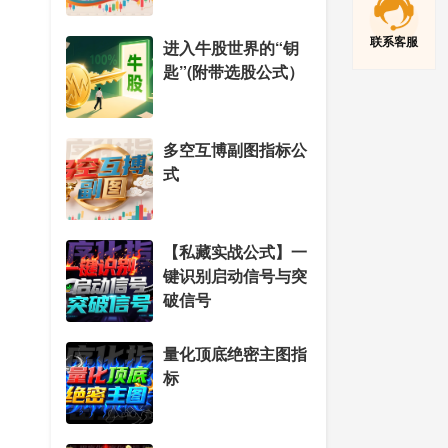
联系客服
进入牛股世界的“钥
匙”(附带选股公式）
多空互博副图指标公
式
【私藏实战公式】一
键识别启动信号与突
破信号
量化顶底绝密主图指
标