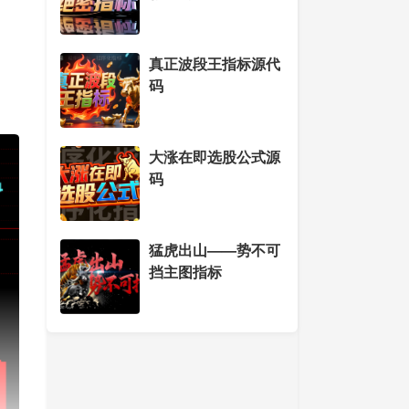
真正波段王指标源代
码
大涨在即选股公式源
码
猛虎出山——势不可
挡主图指标