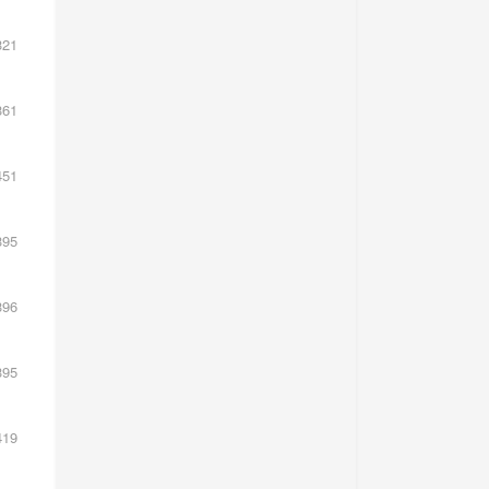
21
61
51
95
96
95
19