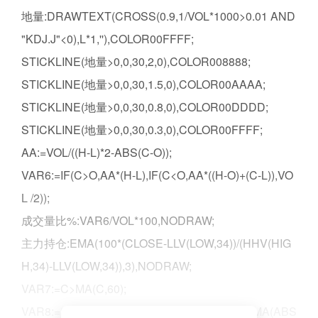
地量:DRAWTEXT(CROSS(0.9,1/VOL*1000>0.01 AND
"KDJ.J"<0),L*1,''),COLOR00FFFF;
STICKLINE(地量>0,0,30,2,0),COLOR008888;
STICKLINE(地量>0,0,30,1.5,0),COLOR00AAAA;
STICKLINE(地量>0,0,30,0.8,0),COLOR00DDDD;
STICKLINE(地量>0,0,30,0.3,0),COLOR00FFFF;
AA:=VOL/((H-L)*2-ABS(C-O));
VAR6:=IF(C>O,AA*(H-L),IF(C<O,AA*((H-O)+(C-L)),VO
L /2));
成交量比%:VAR6/VOL*100,NODRAW;
主力持仓:EMA(100*(CLOSE-LLV(LOW,34))/(HHV(HIG
H,34)-LLV(LOW,34)),3),NODRAW;
VAR7:=C>MA(C,60);
VAR8:=SMA(MAX(CLOSE-REF(C,1),0),6,1)/SMA(ABS