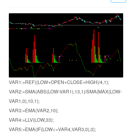
VAR1:=REF((LOW+OPEN+CLOSE+HIGH)/4,1);
VAR2:=SMA(ABS(LOW-VAR1),13,1)/SMA(MAX(LOW-
VAR1,0),10,1);
VAR3:=EMA(VAR2,10);
VAR4:=LLV(LOW,33);
VAR5:=EMA(IF(LOW<=VAR4,VAR3,0),3);